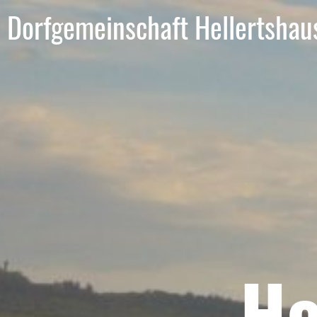
Dorfgemeinschaft Hellertshau
He