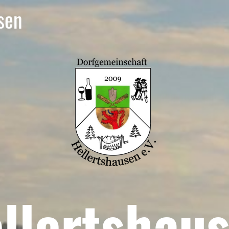
sen
llertshau